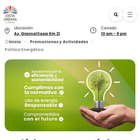
Ubicación
Cerrado
Av. Giannattasio Km 21
10 am - 9 pm
Nuestro Horario
Inicio
Promociones y Actividades
Política Energética
Locales
Lunes
10 am _ 9 pm
Martes
10 am _ 9 pm
Servicios
Miércoles
10 am _ 9 pm
Jueves
10 am _ 9 pm
Centro Cívico
Viernes
10 am _ 10 pm
Sábado
10 am _ 10 pm
Quienes somos
Domingo
10 am _ 9 pm
Beneficios
Promociones y Actividades
Colectivos