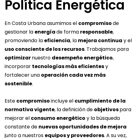
Política Energética
Cine
Fitness
En Costa Urbana asumimos el
compromiso
de
gestionar la
energía
de forma
responsable
,
Contacto
promoviendo la
eficiencia
, la
mejora continua
y el
SEGUINOS EN:
uso consciente de los recursos
. Trabajamos para
optimizar
nuestro
desempeño energético
,
incorporar
tecnologías más eficientes
y
fortalecer una
operación cada vez más
sostenible
.
Este
compromiso
incluye el
cumplimiento de la
normativa vigente
, la definición de
objetivos
para
mejorar el
consumo energético
y la búsqueda
constante de
nuevas oportunidades de mejora
junto a nuestros
equipos y proveedores
. A su vez,