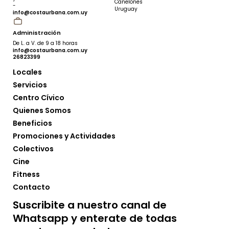
Canelones
-
Uruguay
info@costaurbana.com.uy
Administración
De L. a V. de 9 a 18 horas
info@costaurbana.com.uy
26823399
Locales
Ubicación
Servicios
Rubro 2 - Zona Norte
Centro Cívico
Quienes Somos
Teléfono
Beneficios
Promociones y Actividades
Colectivos
Cine
Fitness
Contacto
www.allie.com.uy
Suscribite a nuestro canal de
Whatsapp y enterate de todas