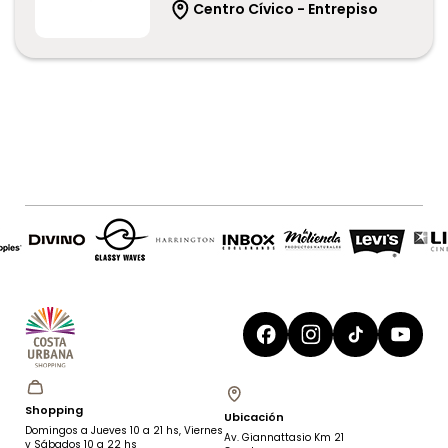
Centro Cívico - Entrepiso
Servicios de análisis clínicos
Cine
Fitness
Contacto
SEGUINOS EN:
Allie
Indumentaria femenina
Shopping
Ubicación
Domingos a Jueves 10 a 21 hs, Viernes
Av. Giannattasio Km 21
y Sábados 10 a 22 hs