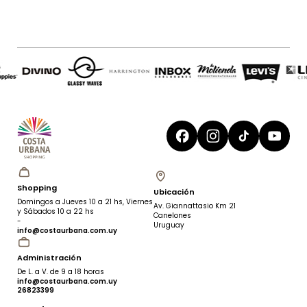
Shopping
Ubicación
Domingos a Jueves 10 a 21 hs, Viernes
Av. Giannattasio Km 21
y Sábados 10 a 22 hs
Canelones
-
Uruguay
info@costaurbana.com.uy
Administración
De L. a V. de 9 a 18 horas
info@costaurbana.com.uy
26823399