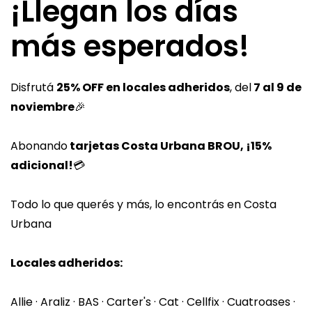
¡Llegan los días
Cine
más esperados!
Fitness
Contacto
Disfrutá
25% OFF en locales adheridos
, del
7 al 9 de
noviembre
🎉
SEGUINOS EN:
Abonando
tarjetas Costa Urbana BROU, ¡15%
adicional!
💳
Todo lo que querés y más, lo encontrás en Costa
Urbana
Locales adheridos:
Allie · Araliz · BAS · Carter's · Cat · Cellfix · Cuatroases ·