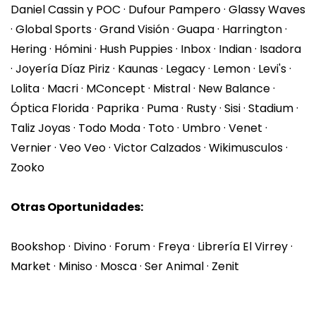
Daniel Cassin y POC · Dufour Pampero · Glassy Waves
· Global Sports · Grand Visión · Guapa · Harrington ·
Hering · Hómini · Hush Puppies · Inbox · Indian · Isadora
· Joyería Díaz Piriz · Kaunas · Legacy · Lemon · Levi's ·
Lolita · Macri · MConcept · Mistral · New Balance ·
Óptica Florida · Paprika · Puma · Rusty · Sisi · Stadium ·
Taliz Joyas · Todo Moda · Toto · Umbro · Venet ·
Vernier · Veo Veo · Victor Calzados · Wikimusculos ·
Zooko
Otras Oportunidades:
Bookshop · Divino · Forum · Freya · Librería El Virrey ·
Market · Miniso · Mosca · Ser Animal · Zenit